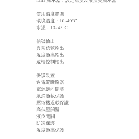
LED 顯示器：設定溫度及液溫雙顯示器
使用溫度範圍
環境溫度：10~40°C
水溫：10~45°C
信號輸出
異常信號輸出
溫度過高輸出
遠端控制輸出
保護裝置
過電流斷路器
電源逆向開關
泵浦過載保護
壓縮機過載保護
高低壓開關
液位開關
防凍保護
溫度過高保護