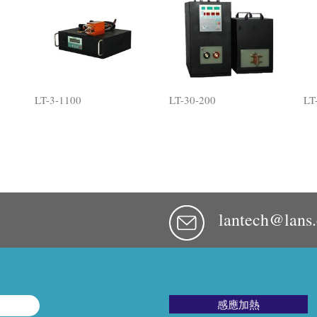
LT-3-1100
LT-30-200
LT
lantech@lans
感應加熱