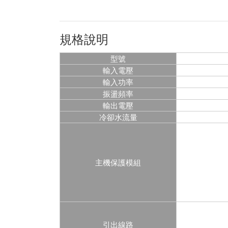
規格說明
型號
輸入電壓
輸入功率
振盪頻率
輸出電壓
冷卻水流量
主機保護模組
引出線路