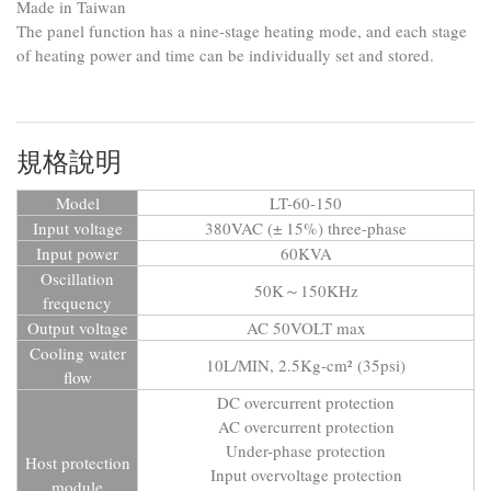
Made in Taiwan
The panel function has a nine-stage heating mode, and each stage
of heating power and time can be individually set and stored.
規格說明
Model
LT-60-150
Input voltage
380VAC (± 15%) three-phase
Input power
60KVA
Oscillation
50K～150KHz
frequency
Output voltage
AC 50VOLT max
Cooling water
10L/MIN, 2.5Kg-cm² (35psi)
flow
DC overcurrent protection
AC overcurrent protection
Under-phase protection
Host protection
Input overvoltage protection
module