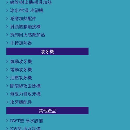
鋼管/射出機/模具加熱
冰水/常溫-冷卻機
感應加熱配件
射頻塑膠融接機
拆卸回火感應加熱
手持加熱器
攻牙機
氣動攻牙機
電動攻牙機
油壓攻牙機
斷裂絲攻去除機
無阻力臂攻牙機
攻牙機配件
其他產品
DWT型-冰水設備
KW型-冰水設備