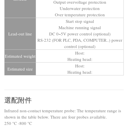
Output overvoltage protection
Underwater protection
Over temperature protection
Start stop signal
Machine running signal
Lead-out line
DC 0~5V power control (optional)
RS-232 (FOR PLC, PDA, COMPUTER..) power
control (optional)
Host:
Estimated weight
Heating head:
Host:
Estimated size
Heating head:
選配附件
Infrared non-contact temperature probe: The temperature range is
shown in the table below. There are four probes available.
250 °C -800 °C