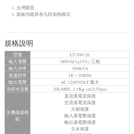
台灣製造
面板功能具有九段加熱模式
規格說明
型號
LT-300-20
輸入電壓
380VAC(±15%) 三相
輸入功率
300KVA
振盪頻率
1K～20KHz
輸出電壓
AC 1200VOLT 最大
冷卻水流量
20L/MIN, 2.5Kg-cm2(35psi)
直流過電流保護
交流過電流保護
欠相保護
主機保護模
輸入過電壓保護
組
輸出過電壓保護
欠水保護