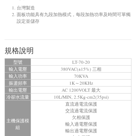
台灣製造
面板功能具有九段加熱模式，每段加熱功率及時間可單獨
設定並儲存
規格說明
型號
LT-70-20
輸入電壓
380VAC(±15%) 三相
輸入功率
70KVA
振盪頻率
1K～20KHz
輸出電壓
AC 1200VOLT 最大
冷卻水流量
10L/MIN, 2.5Kg-cm2(35psi)
直流過電流保護
交流過電流保護
欠相保護
主機保護模
輸入過電壓保護
組
輸出過電壓保護