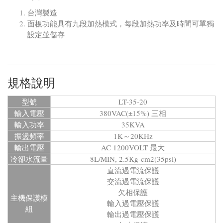
台灣製造
面板功能具有九段加熱模式，每段加熱功率及時間可單獨
設定並儲存
規格說明
型號
LT-35-20
輸入電壓
380VAC(±15%) 三相
輸入功率
35KVA
振盪頻率
1K～20KHz
輸出電壓
AC 1200VOLT 最大
冷卻水流量
8L/MIN, 2.5Kg-cm2(35psi)
直流過電流保護
交流過電流保護
欠相保護
主機保護模
輸入過電壓保護
組
輸出過電壓保護