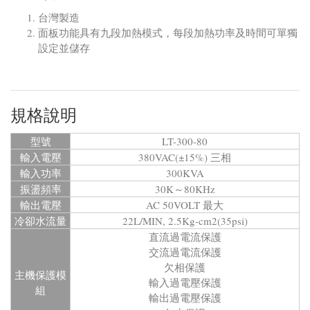
台灣製造
面板功能具有九段加熱模式，每段加熱功率及時間可單獨
設定並儲存
規格說明
型號
LT-300-80
輸入電壓
380VAC(±15%) 三相
輸入功率
300KVA
振盪頻率
30K～80KHz
輸出電壓
AC 50VOLT 最大
冷卻水流量
22L/MIN, 2.5Kg-cm2(35psi)
直流過電流保護
交流過電流保護
欠相保護
主機保護模
輸入過電壓保護
組
輸出過電壓保護