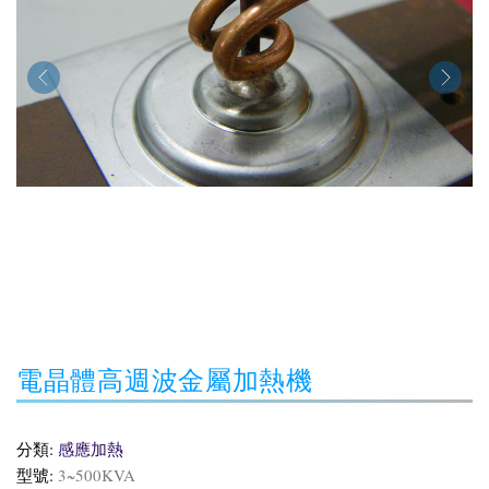
電晶體高週波金屬加熱機
分類:
感應加熱
型號:
3~500KVA